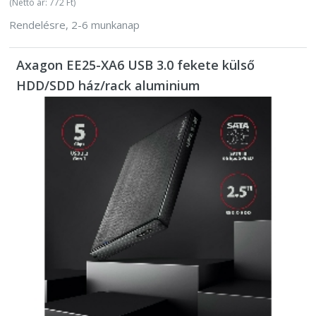
(Nettó ár: 772 Ft)
Rendelésre, 2-6 munkanap
Axagon EE25-XA6 USB 3.0 fekete külső
HDD/SDD ház/rack aluminium