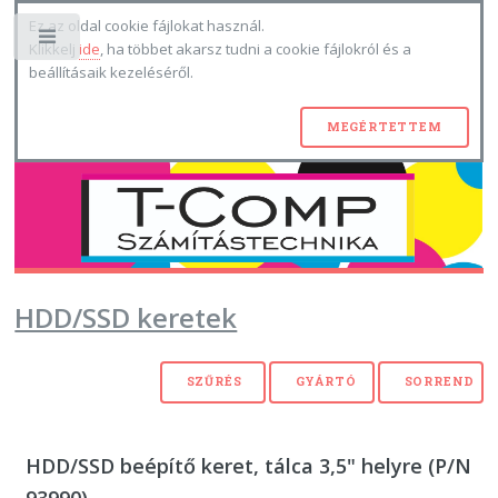
Ez az oldal cookie fájlokat használ.
Toggle
Klikkelj
ide
, ha többet akarsz tudni a cookie fájlokról és a
beállításaik kezeléséről.
HDD/SSD keretek
HDD/SSD beépítő keret, tálca 3,5" helyre (P/N