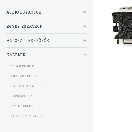
AUDIO ESZKÖZÖK
EGYÉB ESZKÖZÖK
HÁLÓZATI ESZKÖZÖK
KÁBELEK
ADAPTEREK
AUDIÓ KÁBELEK
HÁLÓZATI KÁBELEK
TÁPKÁBELEK
USB KÁBELEK
VGA/HDMI/DVI/DP