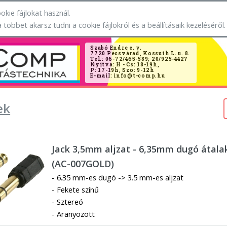
okie fájlokat használ.
a többet akarsz tudni a cookie fájlokról és a beállításaik kezeléséről.
Szabó Endre e. v.
7720 Pécsvárad, Kossuth L. u. 8.
Tel.: 06-72/465-589; 20/925-4427
Nyitva: H - Cs: 18-19h,
P: 17-19h, Szo: 9-12h
E-mail: info@t-comp.hu
ek
Jack 3,5mm aljzat - 6,35mm dugó átala
(AC-007GOLD)
- 6.35 mm-es dugó -> 3.5 mm-es aljzat
- Fekete színű
- Sztereó
- Aranyozott