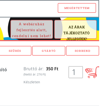
A webáruház
AZ ÁRAK
fejlesztés alatt,
TÁJÉKOZTATÓ
rendelni nem lehet!
JELLEGŰEK!
Bruttó ár:
350 Ft
kító
(Nettó ár: 276 Ft)
Készleten