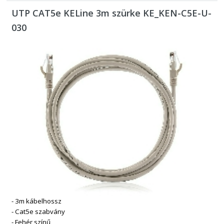
UTP CAT5e KELine 3m szürke KE_KEN-C5E-U-
030
- 3m kábelhossz
- Cat5e szabvány
- Fehér színű