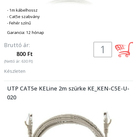
- 1m kábelhossz
- Cat5e szabvány
- Fehér színű
Garancia: 12 hónap
Bruttó ár:
800 Ft
(Nettó ár: 630 Ft)
Készleten
UTP CAT5e KELine 2m szürke KE_KEN-C5E-U-
020