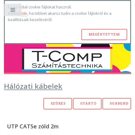
Ez az oldal cookie fájlokat használ.
Toggle
Klikkelj
ide
, ha többet akarsz tudni a cookie fájlokról és a
beállításaik kezeléséről.
Hálózati kábelek
UTP CAT5e zöld 2m