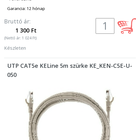
Garancia: 12 hónap
Bruttó ár:
1 300 Ft
(Nettó ár: 1 024 Ft)
Készleten
UTP CAT5e KELine 5m szürke KE_KEN-C5E-U-
050