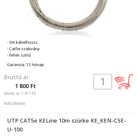
- 5m kábelhossz
- Cat5e szabvány
- Fehér színű
Garancia: 12 hónap
Bruttó ár:
1 800 Ft
(Nettó ár: 1 417 Ft)
Készleten
UTP CAT5e KELine 10m szürke KE_KEN-C5E-
U-100