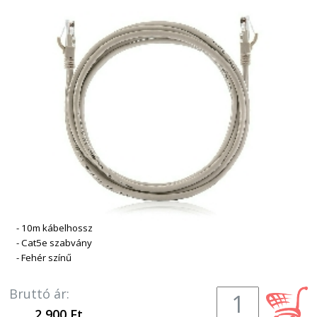
- 10m kábelhossz
- Cat5e szabvány
- Fehér színű
Bruttó ár:
2 900 Ft