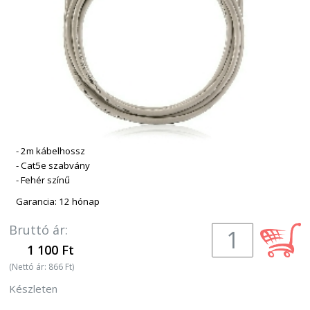
- 2m kábelhossz
- Cat5e szabvány
- Fehér színű
Garancia: 12 hónap
Bruttó ár:
1 100 Ft
(Nettó ár: 866 Ft)
Készleten